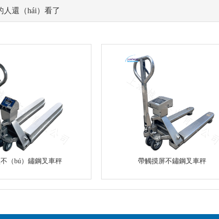
人還（hái）看了
不（bú）鏽鋼叉車秤
帶觸摸屏不鏽鋼叉車秤