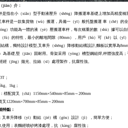
jiǎn）介：
）秤是指在小（xiǎo）型手動液壓升（shēng）降搬運車基礎上增加高精度
叉車秤是一款集貨物（wù）搬運，具備一（yī）般托盤搬運 車（chē）的
（chóng）功能為一體的液（yè）壓搬運車秤，每次稱重的數（shù）據可
（fù）的特性，最小的離地間隙（80mm），用戶（hù）可（kě）以（yǐ）
結構，獨特設計模型,叉車升（shēng）降移動結構設計,麵板以實厚為8mm的平
ià）為基礎,堅（jiān）固耐用。骨架采用（yòng）槽型鋼組焊,秤體強度高
經（jīng）拋光、拉絲（sī）處理製作，抗腐性強。
3T；
5kg、1kg；
：標配貨叉（chā）1150mm×540mm×85mm～200mm
20mm×700mm×85mm～200mm
能特點：
；叉車升降移（yí）動結（jié）構（gòu）設計（jì），簡單方便；
久使用；表麵經噴砂烤漆處理，抗（kàng）腐性強；