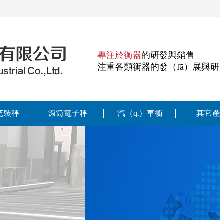
專注於衡器
的研發與銷售
注重各類衡器的發（fā）展與研
充裝秤
滾筒電子秤
汽（qì）車衡
其它產