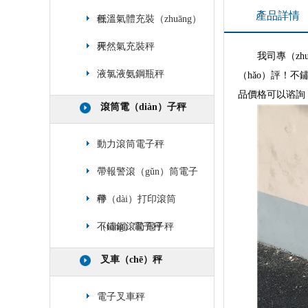
產品詳情
秤
低溫氣體充裝（zhuāng）
秤
天然氣充裝秤
我司專（z
液氯液氨鋼瓶秤
（hǎo）評！不
品價格可以谘詢（
滾筒電（diàn）子秤
動力滾筒電子秤
帶報警滾（gǔn）筒電子
秤
帶（dài）打印滾筒
（tǒng）電子秤
不鏽鋼滾筒電子秤
叉車（chē）秤
電子叉車秤