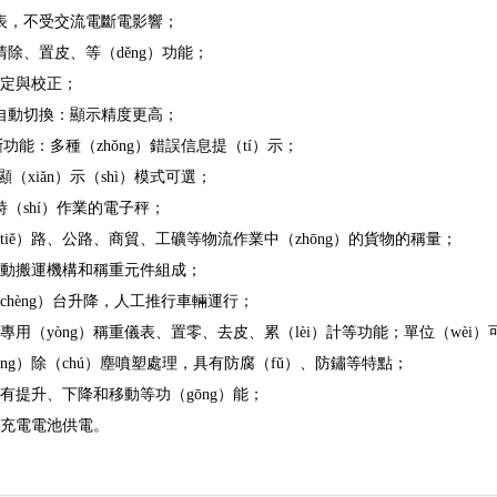
儀表，不受交流電斷電影響；
清除、置皮、等（děng）功能；
盤設定與校正；
值自動切換：顯示精度更高；
斷功能：多種（zhǒng）錯誤信息提（tí）示；
種顯（xiǎn）示（shì）模式可選；
時（shí）作業的電子秤；
（tiě）路、公路、商貿、工礦等物流作業中（zhōng）的貨物的稱量；
壓手動搬運機構和稱重元件組成；
（chèng）台升降，人工推行車輛運行；
、專用（yòng）稱重儀表、置零、去皮、累（lèi）計等功能；單位（wèi）可
yòng）除（chú）塵噴塑處理，具有防腐（fǔ）、防鏽等特點；
具有提升、下降和移動等功（gōng）能；
。充電電池供電。