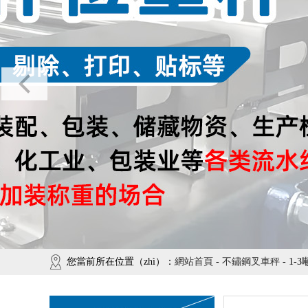
您當前所在位置（zhì）：
網站首頁
-
不鏽鋼叉車秤
- 1