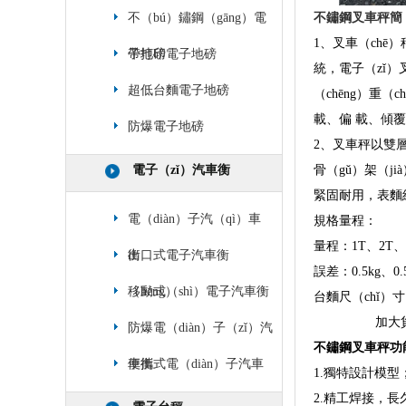
不（bú）鏽鋼（gāng）電
不鏽鋼叉車秤簡（
1、叉車（chē
子地磅
帶打印電子地磅
統，電子（zǐ）
超低台麵電子地磅
（chēng）重
載、偏 載、傾覆
防爆電子地磅
2、叉車秤以雙層
電子（zǐ）汽車衡
骨（gǔ）架（j
緊固耐用，表麵經
電（diàn）子汽（qì）車
規格量程：
量程：1T、2T、
衡
出口式電子汽車衡
誤差：0.5kg、0.
（héng）
移動式（shì）電子汽車衡
台麵尺（chǐ）寸
加大貨叉12
防爆電（diàn）子（zǐ）汽
不鏽鋼叉車秤功
車衡
便攜式電（diàn）子汽車
1.獨特設計模型
2.精工焊接，長
衡