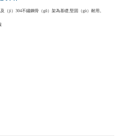
質及（jí）304不鏽鋼骨（gǔ）架為基礎,堅固（gù）耐用。
線