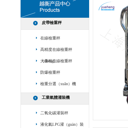
皮帶檢重秤
在線檢重秤
高精度在線檢重秤
（chèng）
大量程在線檢重秤
防爆檢重秤
檢重分選（xuǎn）機
工業氣體灌裝機
二氧化碳灌裝秤
液化氣LPG灌（guàn）裝