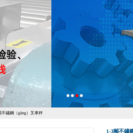
-3噸不鏽鋼（gāng）叉車秤
1-3噸不鏽