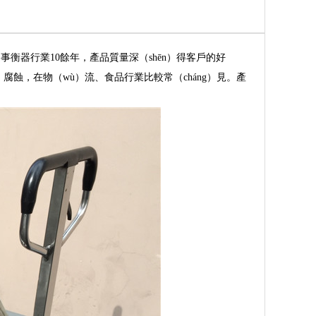
事衡器行業10餘年，產品質量深（shēn）得客戶的好
腐蝕，在物（wù）流、食品行業比較常（cháng）見。產