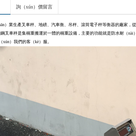
詢（xún）價留言
huān）業生產叉車秤、地磅、汽車衡、吊秤、滾筒電子秤等衡器的廠家，從
鏽鋼叉車秤是集稱重搬運於一體的稱重設備，主要的功能就是防水耐（nài）
xún）我們的客（kè）服。