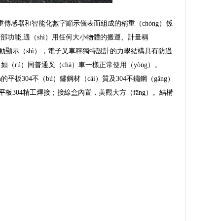
稱重傳感器和智能化數字顯示儀表而組成的稱重（chóng）係
全部功能,適（shì）用任何大小物體的搬運、計量稱
以自動顯示（shì），電子叉車秤獨特設計的力學結構具有防過
如（rú）同普通叉（chā）車一樣正常使用（yòng）。
板304不（bú）鏽鋼材（cái）質及304不鏽鋼（gāng）
；平板304精工焊接；接線盒內置，美觀大方（fāng）。結構