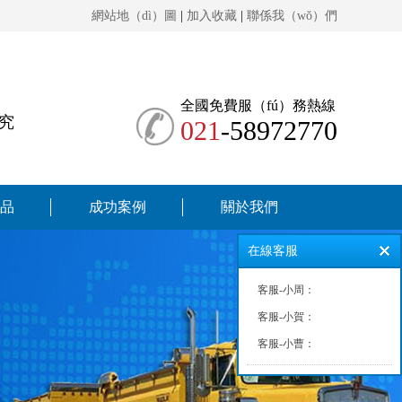
網站地（dì）圖
|
加入收藏
|
聯係我（wǒ）們
全國免費服（fú）務熱線
究
021
-58972770
品
成功案例
關於我們
在線客服
客服-小周：
客服-小賀：
客服-小曹：