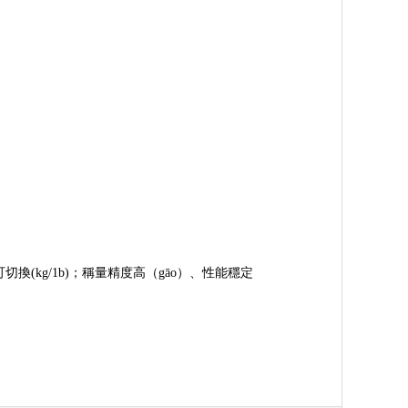
切換(kg/1b)；稱量精度高（gāo）、性能穩定