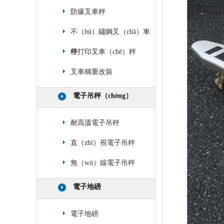
防爆叉車秤
不（bú）鏽鋼叉（chā）車
秤
帶打印叉車（chē）秤
叉車稱重改裝
電子吊秤（chèng）
耐高溫電子吊秤
直（zhí）視電子吊秤
無（wú）線電子吊秤
電子地磅
電子地磅