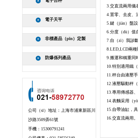
電子台秤
3.交直流兩用
4.置零、去皮、
電子天平
5.鍵（jiàn）
6.分度（dù）
非標產品（pǐn）定製
7.自（zì）我診
8.LED,LCD兩
防爆係列產品
9.搬運和稱重同
10.特別適用鐵
11.秤台由液
12.液壓驅動秤
13.專用傳感器
14.表麵采用（
15.自帶油缸，
公司（sī）地址：上海市浦東新區川
16.交直流兩用
沙路3509弄61號
手機：
15300791241