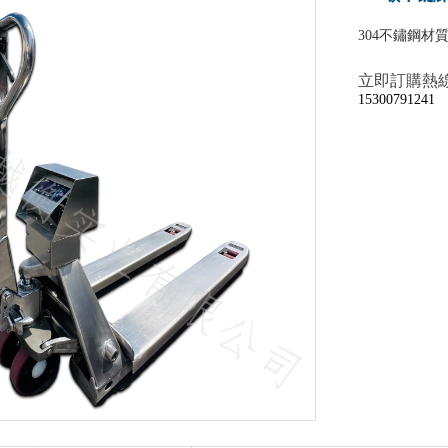
304不鏽鋼材
立即訂購熱
15300791241​