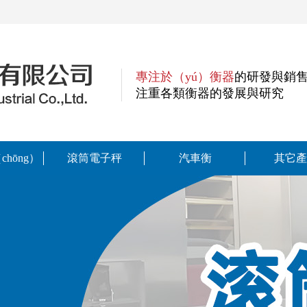
專注於（yú）衡器
的研發與銷
注重各類衡器的發展與研究
hōng）
滾筒電子秤
汽車衡
其它產
秤