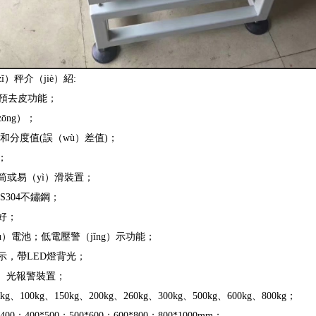
ǐ）秤介（jiè）紹:
皮和預去皮功能；
ōng）；
量和分度值(誤（wù）差值)；
；
筒或易（yì）滑裝置；
S304不鏽鋼；
好；
xù）電池；低電壓警（jǐng）示功能；
示，帶LED燈背光；
g）光報警裝置；
g、100kg、150kg、200kg、260kg、300kg、500kg、600kg、800kg；
00；400*500；500*600；600*800；800*1000mm；