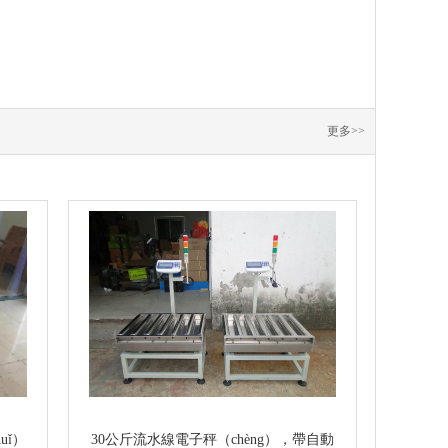
更多>>
uǐ）
30公斤流水線電子秤（chèng），帶自動