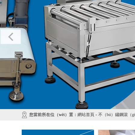
您當前所在位（wèi）置：
網站首頁
-
不（bú）鏽鋼滾（g