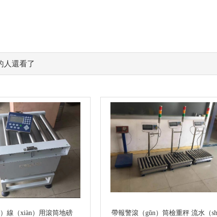
的人還看了
ǐ）線（xiàn）用滾筒地磅
帶報警滾（gǔn）筒檢重秤 流水（sh