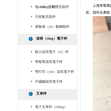
上海草莓视频
（zhuāng）秤
低（dī）溫氣體充裝秤
長。我司生產輥（
天然氣充裝秤
液氯液（yè）氨鋼瓶秤
滾筒（tǒng）電子秤
動力滾筒電子（zǐ）秤
帶報警滾筒電子秤
帶打印（yìn）滾筒電子秤
不鏽鋼滾筒電子秤
叉車秤
電子叉車秤（chèng）