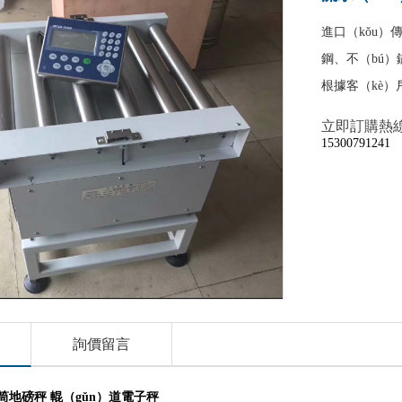
進口（kǒu）
鋼、不（bú
根據客（kè）
立即訂購熱
15300791241​
詢價留言
筒地磅秤 輥（gǔn）道電子秤