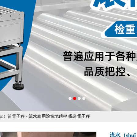
ǔn）筒電子秤
- 流水線用滾筒地磅秤 輥道電子秤
流水（sh