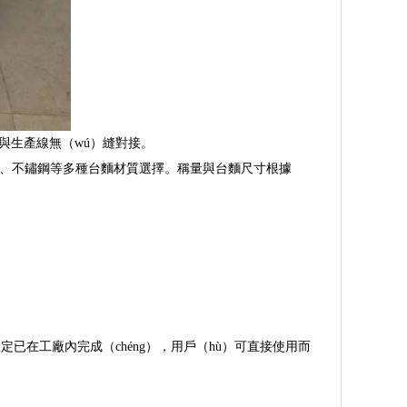
可與生產線無（wú）縫對接。
不鏽鐵、不鏽鋼等多種台麵材質選擇。稱量與台麵尺寸根據
定已在工廠內完成（chéng），用戶（hù）可直接使用而