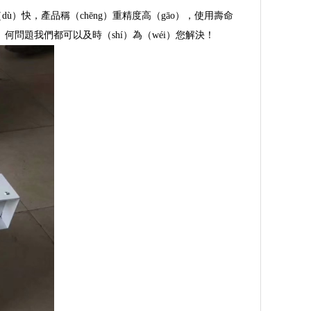
ù）快，產品稱（chēng）重精度高（gāo），使用壽命
何問題我們都可以及時（shí）為（wéi）您解決！