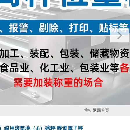
返回首頁
uǐ）線用滾筒地（dì）磅秤 輥道電子秤