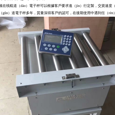
在线輥道（dào）電子秤可以根據客戶要求進（jìn）行定製，交貨速度（d
gǔn）道電子秤多年，質量深得客戶的認可，在後期使用中遇到任（rèn）