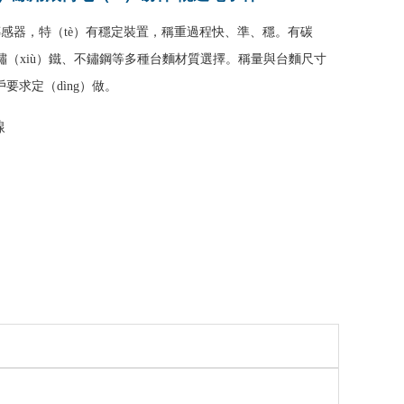
傳感器，特（tè）有穩定裝置，稱重過程快、準、穩。有碳
）鏽（xiù）鐵、不鏽鋼等多種台麵材質選擇。稱量與台麵尺寸
戶要求定（dìng）做。
線