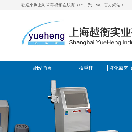
歡迎來到上海草莓视频在线實（shí）業（yè）官方網站！
網站首頁
檢重秤
液化氣充（c
裝