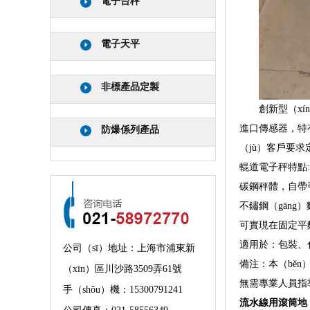
電子台秤
電子天平
非標產品定製
創新型（x
進口傳感器，特
防爆係列產品
（jù）客戶要求
輥道電子秤特點:
碳鋼秤體，自帶
不鏽鋼（gāng
可實現在固定平
適用於：包裝、
公司（sī）地址：上海市浦東新
備注：本（běn
（xīn）區川沙路3509弄61號
無需專業人員指
手（shǒu）機：
15300791241
流水線用滾筒地