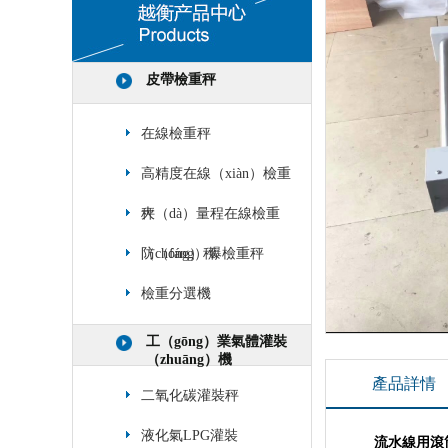
皮帶檢重秤
在線檢重秤
高精度在線（xiàn）檢重
秤
大（dà）量程在線檢重
（chóng）秤
防（fáng）爆檢重秤
檢重分選機
工（gōng）業氣體灌裝
（zhuāng）機
產品詳情
二氧化碳灌裝秤
液化氣LPG灌裝
流水線用滾