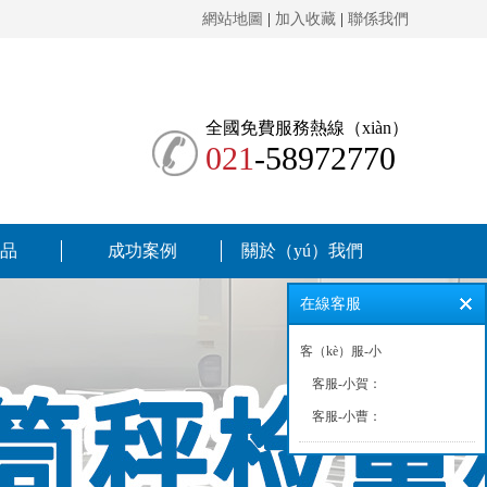
網站地圖
|
加入收藏
|
聯係我們
售
全國免費服務熱線（xiàn）
021
-58972770
品
成功案例
關於（yú）我們
在線客服
客（kè）服-小
周：
客服-小賀：
客服-小曹：