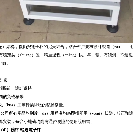
íng）結構，輥軸與電子秤的完美結合，結合客戶要求設計製造（zào），
有穩定裝（zhuāng）置，稱重過程（chéng）快、準、穩。有碳鋼、
定做。
引坡；
）麵輥筒，設計獨特；
麵的貨物移動；
化（huà）工等行業貨物的移動稱量。
）公司所有產品均到達（dá）用戶處均為即插即用（yòng）狀態，校正和設
導安裝，每台小地磅均附有通俗易懂的使用說明書。
（dì）磅秤 輥道電子秤